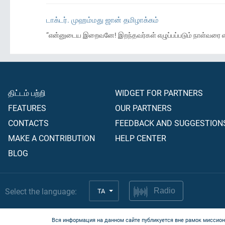
டாக்டர். முஹம்மது ஜான் தமிழாக்கம்
“என்னுடைய இறைவனே! இறந்தவர்கள் எழுப்பப்படும் நாள்வரை எ
திட்டம் பற்றி
WIDGET FOR PARTNERS
FEATURES
OUR PARTNERS
CONTACTS
FEEDBACK AND SUGGESTION
MAKE A CONTRIBUTION
HELP CENTER
BLOG
Select the language:
TA
Radio
Вся информация на данном сайте публикуется вне рамок миссион