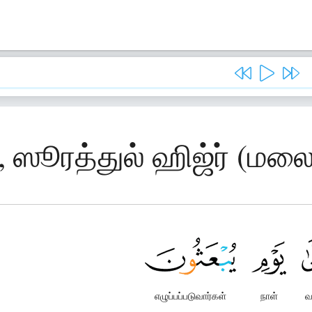
, ஸூரத்துல் ஹிஜ்ர் (மல
எழுப்பப்படுவார்கள்
நாள்
வ