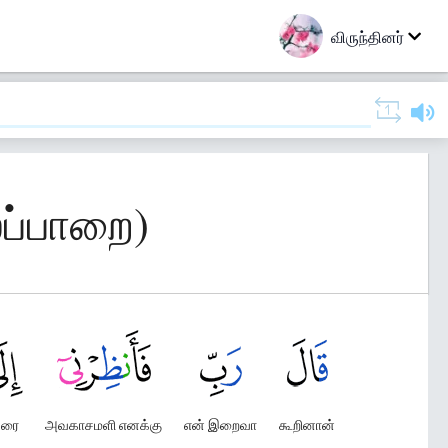
விருந்தினர்
ைப்பாறை)
ரை
அவகாசமளி எனக்கு
என் இறைவா
கூறினான்