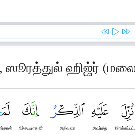
, ஸூரத்துல் ஹிஜ்ர் (மல
ரர்தான்
நிச்சயமாக நீர்
அறிவுரை
அவர்மீது
இறக்கப்பட்