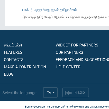
டாக்டர். முஹம்மது ஜான் தமிழாக்கம்
(நினைவூட்டும்) வேதம் அருளப் பட்ட(தாகக் கூறுப)வரே! நிச்சயமா
திட்டம் பற்றி
WIDGET FOR PARTNERS
FEATURES
OUR PARTNERS
CONTACTS
FEEDBACK AND SUGGESTION
MAKE A CONTRIBUTION
HELP CENTER
BLOG
Select the language:
TA
Radio
Вся информация на данном сайте публикуется вне рамок миссион