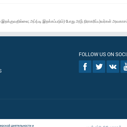
குவதில்லை; அப்(படி இறக்கப்படும்) போது அ(ந் நிராகரிப்ப)வர்கள் அவகாசம்
FOLLOW US ON SOCI
S
ерской деятельности и
பயன்பாட்டு விதிமுறைகள்