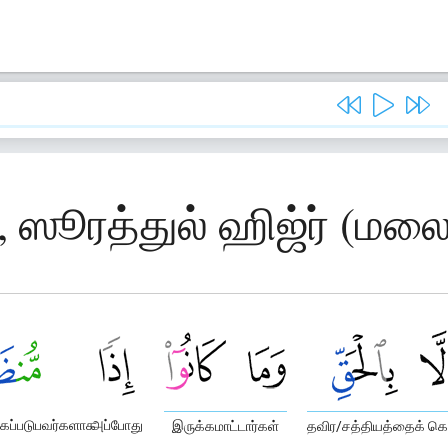
, ஸூரத்துல் ஹிஜ்ர் (மல
கப்படுபவர்களாக
அப்போது
இருக்கமாட்டார்கள்
தவிர/சத்தியத்தைக் 