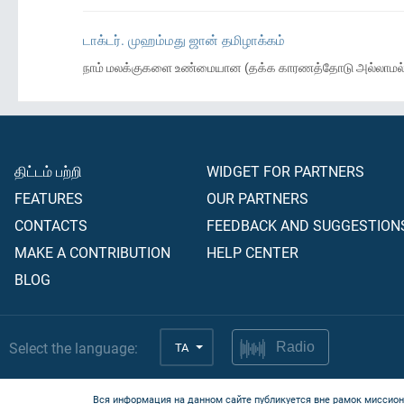
டாக்டர். முஹம்மது ஜான் தமிழாக்கம்
நாம் மலக்குகளை உண்மையான (தக்க காரணத்தோடு அல்லாமல் இறக்
திட்டம் பற்றி
WIDGET FOR PARTNERS
FEATURES
OUR PARTNERS
CONTACTS
FEEDBACK AND SUGGESTION
MAKE A CONTRIBUTION
HELP CENTER
BLOG
Select the language:
TA
Radio
Вся информация на данном сайте публикуется вне рамок миссион