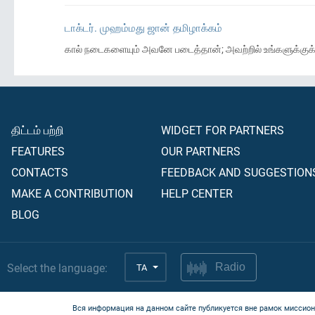
டாக்டர். முஹம்மது ஜான் தமிழாக்கம்
கால் நடைகளையும் அவனே படைத்தான்; அவற்றில் உங்களுக்குக் கத
திட்டம் பற்றி
WIDGET FOR PARTNERS
FEATURES
OUR PARTNERS
CONTACTS
FEEDBACK AND SUGGESTION
MAKE A CONTRIBUTION
HELP CENTER
BLOG
Select the language:
TA
Radio
Вся информация на данном сайте публикуется вне рамок миссион