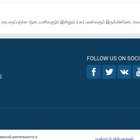
 கதப்பு(ள்ள ஆடையனிகளு)ம் இன்னும் (பல) பலன்களும் இருக்கின்றன; அவற்றிலிரு
FOLLOW US ON SOCI
S
ерской деятельности и
பயன்பாட்டு விதிமுறைகள்