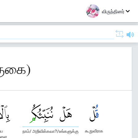
விருந்தினர்
குகை)
ிய
கூறுவீராக
நாம்/ அறிவிக்கவா?/உங்களுக்கு
களை