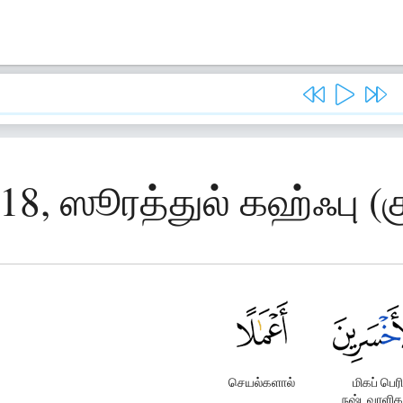
 18, ஸூரத்துல் கஹ்ஃபு (
செயல்களால்
மிகப் பெர
நஷ்டவாளி