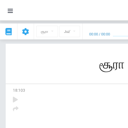
சூரா
Juz'
00:00
/
00:00
சூரா
18
:
103