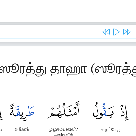
, ஸூரத்து தாஹா (ஸூரத்
அறிவால்
முழுமையானவர்/
லை
கூறும்போது
அவர்களில்