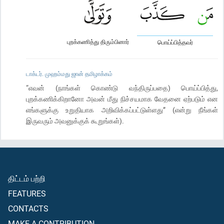
புறக்கணித்து திரும்பினார்
பொய்ப்பித்தவர்
டாக்டர். முஹம்மது ஜான் தமிழாக்கம்
“எவன் (நாங்கள் கொண்டு வந்திருப்பதை) பொய்ப்பித்து,
புறக்கணிக்கிறானோ அவன் மீது நிச்சயமாக வேதனை ஏற்படும் என
எங்களுக்கு உறுதியாக அறிவிக்கப்பட்டுள்ளது” (என்று நீங்கள்
இருவரும் அவனுக்குக் கூறுங்கள்).
திட்டம் பற்றி
FEATURES
CONTACTS
MAKE A CONTRIBUTION