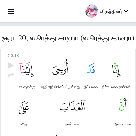
விருந்தினர்
சூரா 20, ஸூரத்து தாஹா (ஸூரத்து தாஹா)
20
:
48
எங்களுக்கு
வஹீ அறிவிக்கப்பட்டுள்ளது
திட்டமாக
நிச்சயமாக நாங்கள்
மீது
தண்டனை
நிச்சயமாக