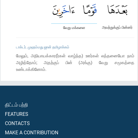
அவற்றுக்குப் பின்னர்
வேறு மக்களை
டாக்டர். முஹம்மது ஜான் தமிழாக்கம்
மேலும், அநியாயக்கார(ர்கள் வாழ்ந்த) ஊர்கள் எத்தனையோ நாம்
அழித்தோம்; அதற்குப் பின் (அங்கு) வேறு சமூகத்தை
உண்டாக்கினோம்.
திட்டம் பற்றி
FEATURES
CONTACTS
MAKE A CONTRIBUTION