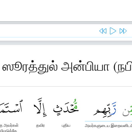
 ஸூரத்துல் அன்பியா (நப
 அவர்கள்
தவிர
புதிய
அவர்களுடைய இறைவனிடமிர
விமடுத்தே