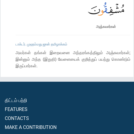
அஞ்சுவார்கள்
டாக்டர். முஹம்மது ஜான் தமிழாக்கம்
அவர்கள் தங்கள் இறைவனை அந்தரங்கத்திலும் அஞ்சுவார்கள்;
இன்னும் அந்த (இறுதி) வேளையைக் குறித்துப் பயந்து கொண்டும்
இருப்பார்கள்.
திட்டம் பற்றி
FEATURES
CONTACTS
MAKE A CONTRIBUTION