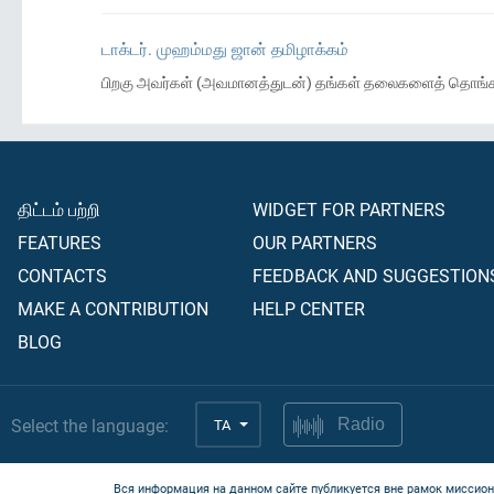
டாக்டர். முஹம்மது ஜான் தமிழாக்கம்
பிறகு அவர்கள் (அவமானத்துடன்) தங்கள் தலைகளைத் தொங்கப் போ
திட்டம் பற்றி
WIDGET FOR PARTNERS
FEATURES
OUR PARTNERS
CONTACTS
FEEDBACK AND SUGGESTION
MAKE A CONTRIBUTION
HELP CENTER
BLOG
Select the language:
TA
Radio
Вся информация на данном сайте публикуется вне рамок миссион