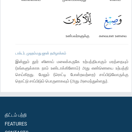
உண்பவர்களுக்கு
சுவையான உணவை
டாக்டர். முஹம்மது ஜான் தமிழாக்கம்
இன்னும் தூர் ஸினாய் மலைக்கருகே உற்பத்தியாகும் மரத்தையும்
(உங்களுக்காக நாம் உண்டாக்கினோம்) அது எண்ணெயை உற்பத்தி
செய்கிறது. மேலும் (ரொட்டி போன்றவற்றை) சாப்பிடுவோருக்கு
தொட்டு சாப்பிடும் பொருளாகவும் (அது அமைந்துள்ளது).
திட்டம் பற்றி
FEATURES