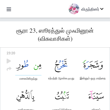
விருந்தினர்
சூரா 23, ஸூரத்துல் முஃமினூன்
(விசுவாசிகள்)
23
:
20
உற்பத்தி ஆகக்கூடியது
இன்னும் ஒரு மரத்தை
மலையிலிருந்து
எண்ணையை
முளைப்பிக்கிறது
ஸினாய்