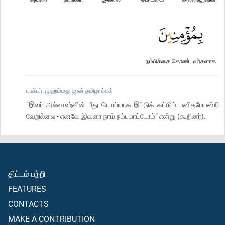
நம்பிக்கை கொண்டவர்களாக
டாக்டர். முஹம்மது ஜான் தமிழாக்கம்
“இவர் அல்லாஹ்வின் மீது பொய்யாக இட்டுக் கட்டும் மனிதரேயன்றி
வேறில்லை - எனவே இவரை நாம் நம்பமாட்டோம்” என்று (கூறினர்).
திட்டம் பற்றி
FEATURES
CONTACTS
MAKE A CONTRIBUTION