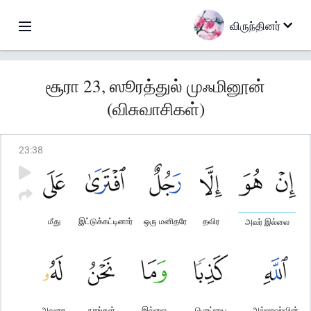
விருந்தினர்
சூரா 23, ஸூரத்துல் முஃமினூன்
(விசுவாசிகள்)
23
:
38
மீது
இட்டுக்கட்டினார்
ஒரு மனிதரே
தவிர
அவர் இல்லை
அவரை
நாங்கள்
இல்லை
பொய்யை
அல்லாஹ்வின்