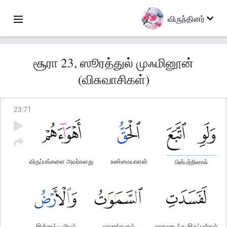
விருந்தினர்
சூரா 23, ஸூரத்துல் முஃமினூன்
(விசுவாசிகள்)
23
:
71
விருப்பங்களை அவர்களது
உண்மையாளன்
பின்பற்றினால்
இன்னும் பூமியும்
வானங்களும்
நாசமடைந்து இருப்பார்கள்