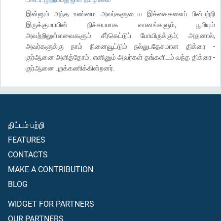
இன்னும் அந்த உண்மை அவர்களுடைய இச்சைகளைப் பின்பற்றி
இருக்குமாயின் நிச்சயமாக வானங்களும், பூமியும்
அவற்றிலுள்ளவைகளும் சீர்கெட்டுப் போயிருக்கும்; அதனால்,
அவர்களுக்கு நாம் நினைவூட்டும் நல்லுபதேசமான திக்ரை -
குர்ஆனை அளித்தோம். எனினும் அவர்கள் தங்களிடம் வந்த திக்ரை -
குர்ஆனை புறக்கணிக்கின்றனர்.
திட்டம் பற்றி
FEATURES
CONTACTS
MAKE A CONTRIBUTION
BLOG
WIDGET FOR PARTNERS
OUR PARTNERS