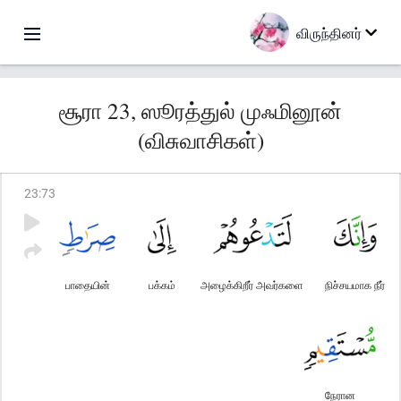
விருந்தினர்
சூரா 23, ஸூரத்துல் முஃமினூன்
(விசுவாசிகள்)
23
:
73
பாதையின்
பக்கம்
அழைக்கிறீர் அவர்களை
நிச்சயமாக நீர்
நேரான