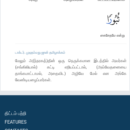
கைசேதமே என்று
டாக்டர். முஹம்மது ஜான் தமிழாக்கம்
மேலும் அ(ந்நரகத்)தின் ஒரு நெருக்கமான இடத்தில் அவர்கள்
(சங்கிலியால்) கட்டி எறியப்பட்டால், (அவ்வேதனையை
தாங்கமாட்டாமல், அதைவிட) அழிவே மேல் என அங்கே
வேண்டியழைப்பார்கள்.
திட்டம் பற்றி
FEATURES