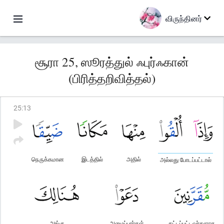
விருந்தினர்
சூரா 25, ஸூரத்துல் ஃபுர்ஃகான்
(பிரித்தறிவித்தல்)
25
:
13
நெருக்கமான
இடத்தில்
அதில்
அல்லது போடப்பட்டால்
அங்கு
அழைப்பார்கள்
கட்டப்பட்டவர்களாக