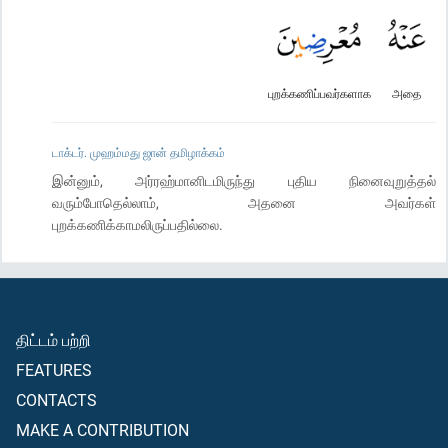
புறக்கணிப்பவர்களாக
அதை
டாக்டர். முஹம்மது ஜான் தமிழாக்கம்
இன்னும், அர்ரஹ்மானிடமிருந்து புதிய நினைவுறுத்தல்
வரும்போதெல்லாம், அதனை அவர்கள்
புறக்கணிக்காமலிருப்பதில்லை.
திட்டம் பற்றி
FEATURES
CONTACTS
MAKE A CONTRIBUTION