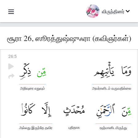
விருந்தினர்
சூரா 26, ஸூரத்துஷ்ஷுஃரா (கவிஞர்கள்)
26
:
5
அறிவுரை எதுவும்
அவர்களிடம் வருவதில்லை
புதிதாக
அல்லது இருந்தே தவிர
ரஹ்மானிடமிருந்து