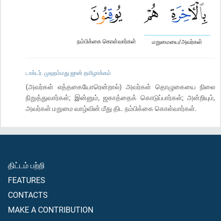
நம்பிக்கை கொள்வார்கள்
மறுமையை/அவர்கள்
டாக்டர். முஹம்மது ஜான் தமிழாக்கம்
(அவர்கள் எத்தகையோரென்றால்) அவர்கள் தொழுகையை நிலை
நிறுத்துவார்கள்; இன்னும், ஜகாத்தைக் கொடுப்பார்கள்; அன்றியும்,
அவர்கள் மறுமை வாழ்வின் மீது திட நம்பிக்கை கொள்வார்கள்.
திட்டம் பற்றி
FEATURES
CONTACTS
MAKE A CONTRIBUTION