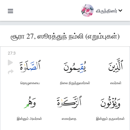
விருந்தினர்
சூரா 27, ஸூரத்துந் நம்லி (எறும்புகள்)
27
:
3
தொழுகையை
நிலை நிறுத்துவார்கள்
எவர்கள்
இன்னும் அவர்கள்
ஸகாத்தை
இன்னும் தருவார்கள்