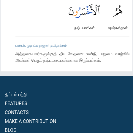
நஷ்டவாளிகள்
அவர்கள்தான்
டாக்டர். முஹம்மது ஜான் தமிழாக்கம்
அத்தகையவர்களுக்குத் தீய வேதனை உண்டு; மறுமை வாழ்வில்
அவர்கள் பெரும் நஷ்டமடைபவர்களாக இருப்பார்கள்.
திட்டம் பற்றி
FEATURES
CONTACTS
MAKE A CONTRIBUTION
BLOG