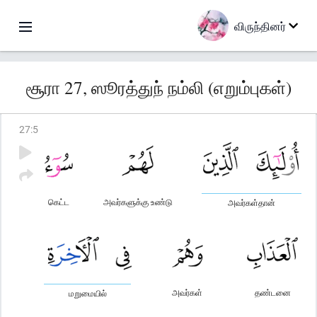
விருந்தினர்
சூரா 27, ஸூரத்துந் நம்லி (எறும்புகள்)
27
:
5
கெட்ட
அவர்களுக்கு உண்டு
அவர்கள்தான்
அவர்கள்
தண்டனை
மறுமையில்