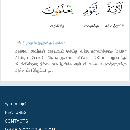
அறிகின்ற
மக்களுக்கு
ஓர் அத்தாட்சி
டாக்டர். முஹம்மது ஜான் தமிழாக்கம்
ஆகவே, அவர்கள் அநியாயம் செய்து வந்த காரணத்தால் (அதோ
அழிந்து போன) அவர்களுடைய வீடுகள் அதோ பாழடைந்து
கிடக்கின்றன; நிச்சயமாக இதிலே, அறியக் கூடிய சமூகத்தாருக்கு
அத்தாட்சி இருக்கிறது.
திட்டம் பற்றி
FEATURES
CONTACTS
MAKE A CONTRIBUTION