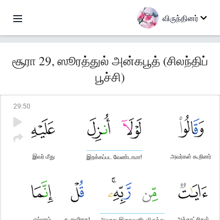
விருந்தினர்
சூரா 29, ஸூரத்துல் அன்கபூத் (சிலந்திப்
பூச்சி)
29
:
50
இவர் மீது
அவர்கள் கூறினர்
இறக்கப்பட வேண்டாமா!
எல்லாம்
கூறுவீராக!
அத்தாட்சிகள்
அவரது இறைவனிடமிருந்து