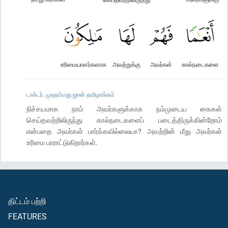
உரிமையாளர்களாக
அவற்றுக்கு
அவர்கள்
கால்நடைகளை
டாக்டர். முஹம்மது ஜான் தமிழாக்கம்
நிச்சயமாக நாம் அவர்களுக்காக நம்முடைய கைகள்
செய்தவற்றிலிருந்து கால்நடைகளைப் படைத்திருக்கின்றோம்
என்பதை அவர்கள் பார்க்கவில்லையா? அவற்றின் மீது அவர்கள்
உரிமை பாராட்டுகிறார்கள்.
திட்டம் பற்றி
FEATURES