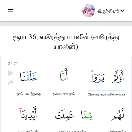
விருந்தினர்
சூரா 36, ஸூரத்து யாஸீன் (ஸூரத்து
யாஸீன்)
36
:
71
நாம் படைத்ததை
நிச்சயமாக நாம்
அல்லது பார்க்கவில்லையா?
நமது கரங்கள்
அவர்களுக்கு
செய்தவற்றிலிருந்து