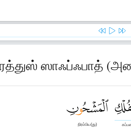
ரத்துஸ் ஸாஃப்ஃபாத் (அண
நிரம்பிய(து)
கப்ப