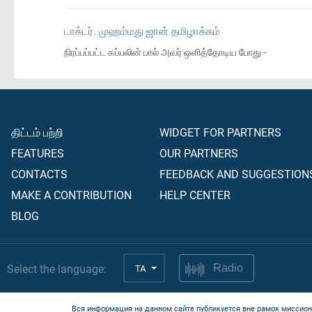
டாக்டர். முஹம்மது ஜான் தமிழாக்கம்
நிரப்பப்பட்ட கப்பலின் பால் அவர் ஒளித்தோடிய போது -
திட்டம் பற்றி
WIDGET FOR PARTNERS
FEATURES
OUR PARTNERS
CONTACTS
FEEDBACK AND SUGGESTION
MAKE A CONTRIBUTION
HELP CENTER
BLOG
Select the language:
TA
Radio
Вся информация на данном сайте публикуется вне рамок миссион