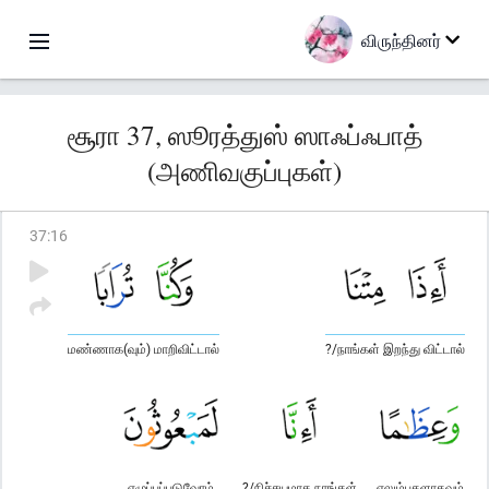
விருந்தினர்
சூரா 37, ஸூரத்துஸ் ஸாஃப்ஃபாத்
(அணிவகுப்புகள்)
37
:
16
மண்ணாக(வும்) மாறிவிட்டால்
?/நாங்கள் இறந்து விட்டால்
எழுப்பப்படுவோம்
?/நிச்சயமாக நாங்கள்
எலும்புகளாகவும்