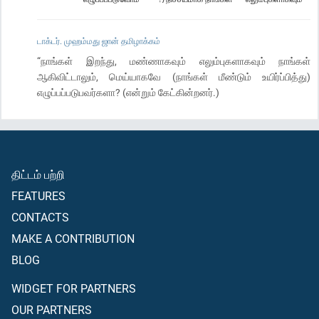
டாக்டர். முஹம்மது ஜான் தமிழாக்கம்
“நாங்கள் இறந்து, மண்ணாகவும் எலும்புகளாகவும் நாங்கள்
ஆகிவிட்டாலும், மெய்யாகவே (நாங்கள் மீண்டும் உயிர்ப்பித்து)
எழுப்பப்படுபவர்களா? (என்றும் கேட்கின்றனர்.)
திட்டம் பற்றி
FEATURES
CONTACTS
MAKE A CONTRIBUTION
BLOG
WIDGET FOR PARTNERS
OUR PARTNERS