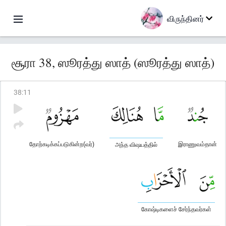
விருந்தினர்
சூரா 38, ஸூரத்து ஸாத் (ஸூரத்து ஸாத்)
38
:
11
தோற்கடிக்கப்படுகின்ற(வர்)
இராணுவம்தான்
அந்த விஷயத்தில்
கோஷ்டிகளைச் சேர்ந்தவர்கள்