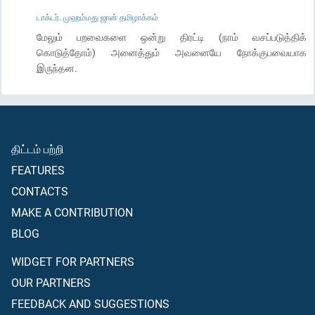
டாக்டர். முஹம்மது ஜான் தமிழாக்கம்
மேலும் பறவைகளை ஒன்று திரட்டி (நாம் வசப்படுத்திக்
கொடுத்தோம்) அனைத்தும் அவனையே நோக்குபவையாக
இருந்தன.
திட்டம் பற்றி
FEATURES
CONTACTS
MAKE A CONTRIBUTION
BLOG
WIDGET FOR PARTNERS
OUR PARTNERS
FEEDBACK AND SUGGESTIONS