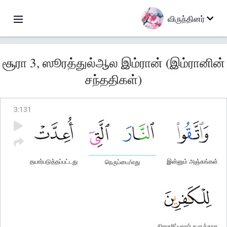
விருந்தினர்
சூரா 3, ஸூரத்துல்ஆல இம்ரான் (இம்ரானின்
சந்ததிகள்)
3
:
131
தயார்படுத்தப்பட்டது
இன்னும் அஞ்சுங்கள்
நெருப்பை/எது
நிராகரிப்பாளர் களுக்காக