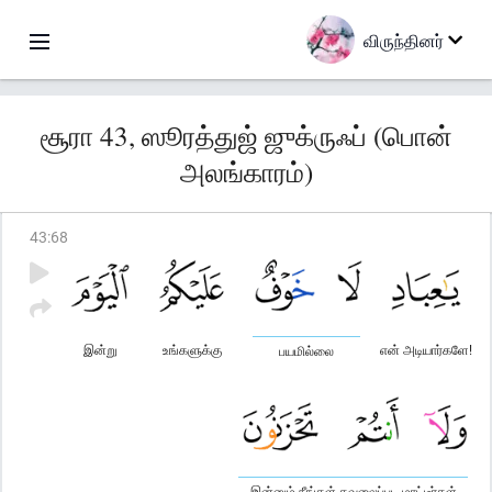
விருந்தினர்
சூரா 43, ஸூரத்துஜ் ஜுக்ருஃப் (பொன்
அலங்காரம்)
43
:
68
இன்று
உங்களுக்கு
என் அடியார்களே!
பயமில்லை
இன்னும் நீங்கள் கவலைப்பட மாட்டீர்கள்