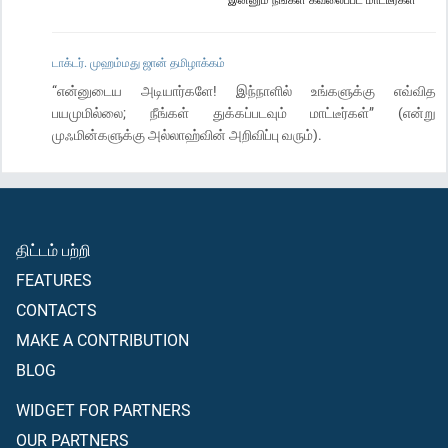
டாக்டர். முஹம்மது ஜான் தமிழாக்கம்
“என்னுடைய அடியார்களே! இந்நாளில் உங்களுக்கு எவ்வித
பயமுமில்லை; நீங்கள் துக்கப்படவும் மாட்டீர்கள்” (என்று
முஃமின்களுக்கு அல்லாஹ்வின் அறிவிப்பு வரும்).
திட்டம் பற்றி
FEATURES
CONTACTS
MAKE A CONTRIBUTION
BLOG
WIDGET FOR PARTNERS
OUR PARTNERS