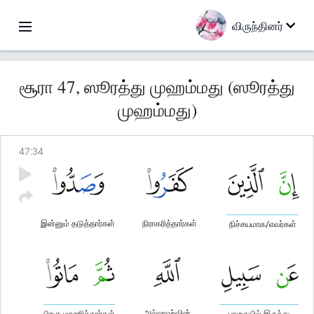
விருந்தினர்
சூரா 47, ஸூரத்து முஹம்மது (ஸூரத்து
முஹம்மது)
47
:
34
இன்னும் தடுத்தார்கள்
நிராகரித்தார்கள்
நிச்சயமாக/எவர்கள்
அல்லாஹ்வின்
பிறகு மரணித்தார்கள்
பாதையில் இருந்து