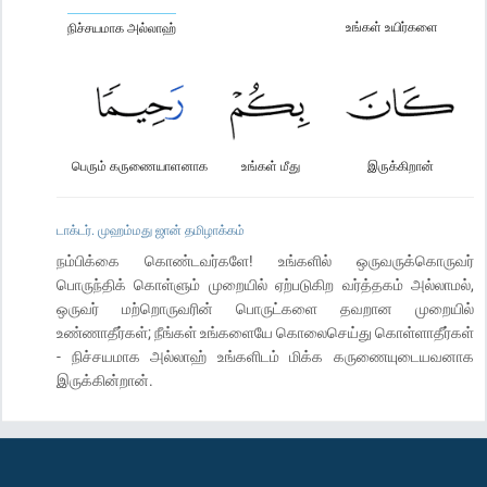
உங்கள் உயிர்களை
நிச்சயமாக அல்லாஹ்
பெரும் கருணையாளனாக
உங்கள் மீது
இருக்கிறான்
டாக்டர். முஹம்மது ஜான் தமிழாக்கம்
நம்பிக்கை கொண்டவர்களே! உங்களில் ஒருவருக்கொருவர்
பொருந்திக் கொள்ளும் முறையில் ஏற்படுகிற வர்த்தகம் அல்லாமல்,
ஒருவர் மற்றொருவரின் பொருட்களை தவறான முறையில்
உண்ணாதீர்கள்; நீங்கள் உங்களையே கொலைசெய்து கொள்ளாதீர்கள்
- நிச்சயமாக அல்லாஹ் உங்களிடம் மிக்க கருணையுடையவனாக
இருக்கின்றான்.