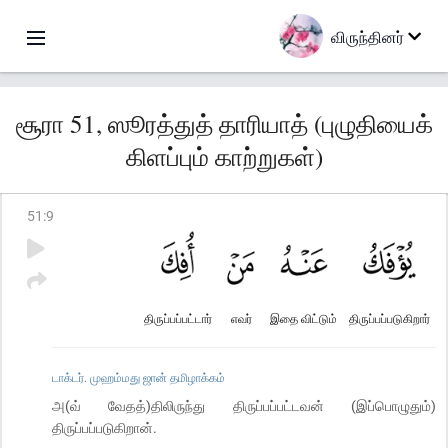
விருந்தினர்
சூரா 51, ஸூரத்துத் தாரியாத் (புழுதியைக்
கிளப்பும் காற்றுகள்)
51
:
9
திருப்பப்பட்டார்
எவர்
இதை விட்டும்
திருப்பப்படுகிறார்
டாக்டர். முஹம்மது ஜான் தமிழாக்கம்
அ(வ் வேதத்)திலிருந்து திருப்பப்பட்டவன் (இப்பொழுதும்)
திருப்பப்படுகிறான்.