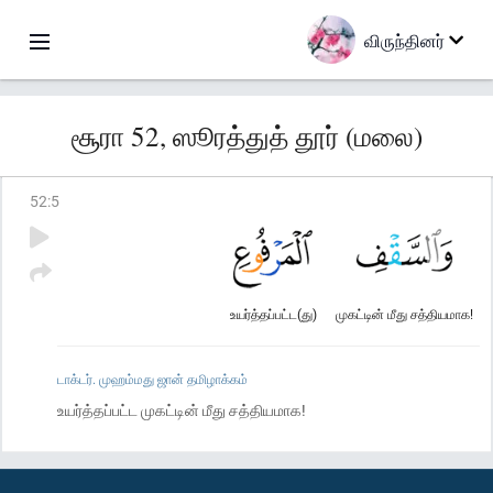
விருந்தினர்
சூரா 52, ஸூரத்துத் தூர் (மலை)
52
:
5
உயர்த்தப்பட்ட(து)
முகட்டின் மீது சத்தியமாக!
டாக்டர். முஹம்மது ஜான் தமிழாக்கம்
உயர்த்தப்பட்ட முகட்டின் மீது சத்தியமாக!