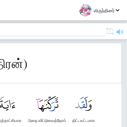
விருந்தினர்
திரன்)
அத்தாட்சியாக
அதை விட்டுவைத்தோம்
திட்டவட்டமாக