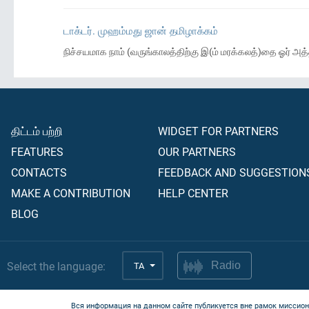
டாக்டர். முஹம்மது ஜான் தமிழாக்கம்
நிச்சயமாக நாம் (வருங்காலத்திற்கு இ(ம் மரக்கலத்)தை ஓர் அ
திட்டம் பற்றி
WIDGET FOR PARTNERS
FEATURES
OUR PARTNERS
CONTACTS
FEEDBACK AND SUGGESTION
MAKE A CONTRIBUTION
HELP CENTER
BLOG
Select the language:
TA
Radio
Вся информация на данном сайте публикуется вне рамок миссион