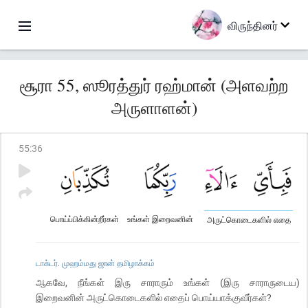
விருந்தினர்
சூரா 55, ஸூரத்துர் ரஹ்மான் (அளவற்ற
அருளாளன்)
55
:
36
பொய்ப்பிக்கின்றீர்கள்
உங்கள் இறைவனின்
அருட்கொடைகளில் எதை
டாக்டர். முஹம்மது ஜான் தமிழாக்கம்
ஆகவே, நீங்கள் இரு சாராரும் உங்கள் (இரு சாராருடைய)
இறைவனின் அருட்கொடைகளில் எதைப் பொய்யாக்குவீர்கள்?