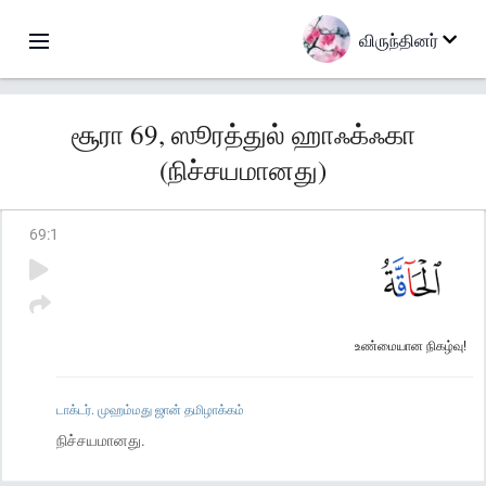
விருந்தினர்
சூரா 69, ஸூரத்துல் ஹாஃக்ஃகா
(நிச்சயமானது)
69
:
1
உண்மையான நிகழ்வு!
டாக்டர். முஹம்மது ஜான் தமிழாக்கம்
நிச்சயமானது.