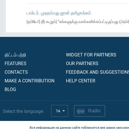
டாக்டர். முஹம்மது ஜான் தமிழாக்கம்
(நபியே!) நீர் கூறும்| “உங்களுக்கு வாக்களிக்கப்பட்டிருப்
திட்டம் பற்றி
WIDGET FOR PARTNERS
FEATURES
OUR PARTNERS
CONTACTS
FEEDBACK AND SUGGESTION
MAKE A CONTRIBUTION
HELP CENTER
BLOG
Select the language:
TA
Radio
Вся информация на данном сайте публикуется вне рамок миссион