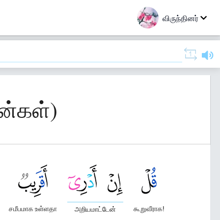
விருந்தினர்
ின்கள்)
சமீபமாக உள்ளதா
கூறுவீராக!
அறியமாட்டேன்