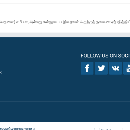
பது (அவ்வேதனை) சமீபமா, அல்லது என்னுடைய இறைவன் அதற்குத் தவணை ஏற்படுத்த
FOLLOW US ON SOCI
S
ерской деятельности и
பயன்பாட்டு விதிமுறைகள்