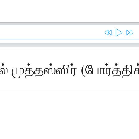
ல் முத்தஸ்ஸிர் (போர்த்தி