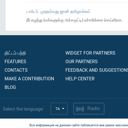
டாக்டர். முஹம்மது ஜான் தமிழாக்கம்
நீர் எழுந்து (மக்களுக்கு அச்சமூட்டி) எச்சரிக்கை செய்வீராக.
திட்டம் பற்றி
WIDGET FOR PARTNERS
FEATURES
OUR PARTNERS
CONTACTS
FEEDBACK AND SUGGESTION
MAKE A CONTRIBUTION
HELP CENTER
BLOG
Select the language:
TA
Radio
Вся информация на данном сайте публикуется вне рамок миссион