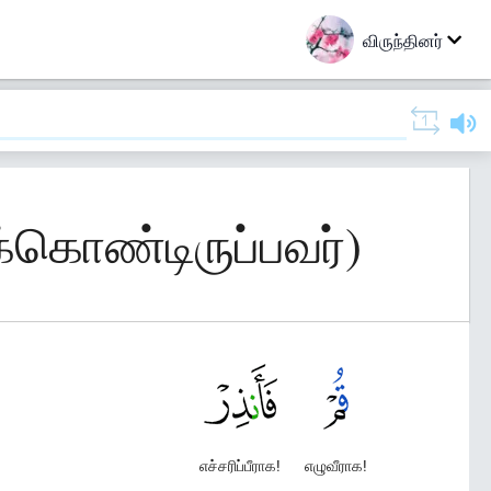
விருந்தினர்
க்கொண்டிருப்பவர்)
எச்சரிப்பீராக!
எழுவீராக!