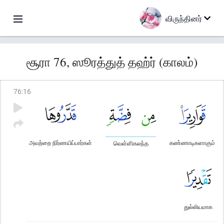
விருந்தினர்
சூரா 76, ஸூரத்துத் தஹ்ர் (காலம்)
76
:
16
அவற்றை நிர்ணயிப்பார்கள்
கண்ணாடிகளாகும்
வெள்ளிகலந்த
துல்லியமாக