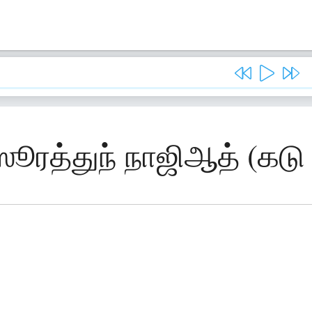
ஸூரத்துந் நாஜிஆத் (கடு 