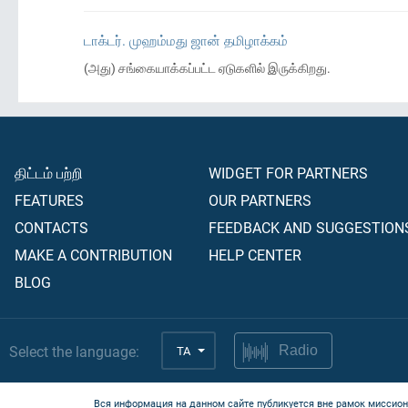
டாக்டர். முஹம்மது ஜான் தமிழாக்கம்
(அது) சங்கையாக்கப்பட்ட ஏடுகளில் இருக்கிறது.
திட்டம் பற்றி
WIDGET FOR PARTNERS
FEATURES
OUR PARTNERS
CONTACTS
FEEDBACK AND SUGGESTION
MAKE A CONTRIBUTION
HELP CENTER
BLOG
Select the language:
TA
Radio
Вся информация на данном сайте публикуется вне рамок миссион