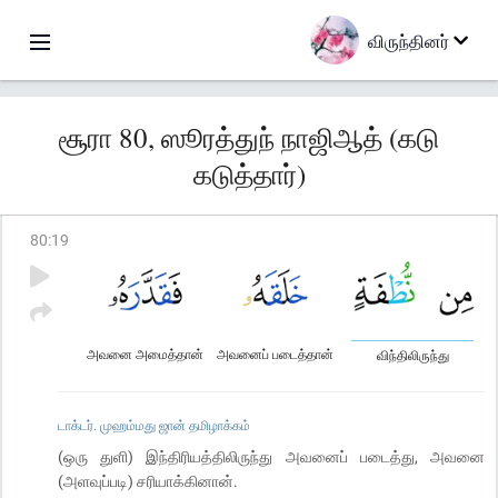
விருந்தினர்
சூரா 80, ஸூரத்துந் நாஜிஆத் (கடு
கடுத்தார்)
80
:
19
அவனை அமைத்தான்
அவனைப் படைத்தான்
விந்திலிருந்து
டாக்டர். முஹம்மது ஜான் தமிழாக்கம்
(ஒரு துளி) இந்திரியத்திலிருந்து அவனைப் படைத்து, அவனை
(அளவுப்படி) சரியாக்கினான்.