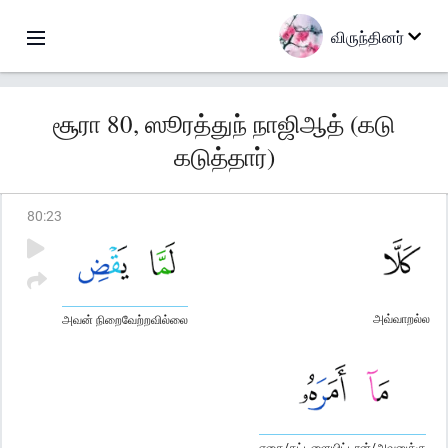
விருந்தினர்
சூரா 80, ஸூரத்துந் நாஜிஆத் (கடு
கடுத்தார்)
80
:
23
அவ்வாறல்ல
அவன் நிறைவேற்றவில்லை
எதை/கட்டளையிட்டான்/அவனுக்கு