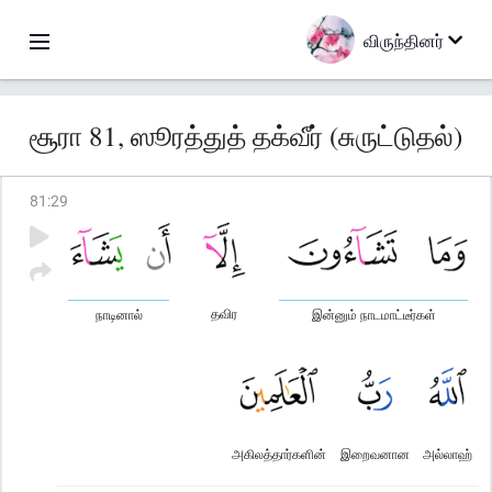
விருந்தினர்
சூரா 81, ஸூரத்துத் தக்வீர் (சுருட்டுதல்)
81
:
29
தவிர
நாடினால்
இன்னும் நாடமாட்டீர்கள்
அகிலத்தார்களின்
இறைவனான
அல்லாஹ்