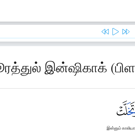
ூரத்துல் இன்ஷிகாக் (பிள
இன்னும் காலியா