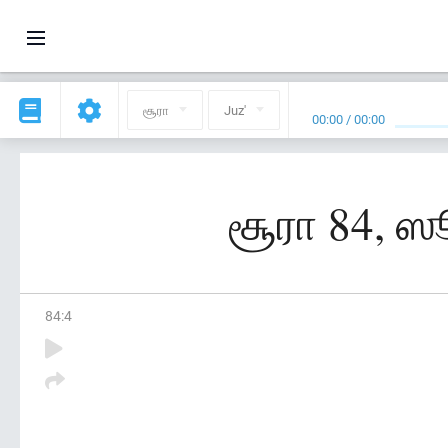
சூரா
Juz'
00:00
/
00:00
சூரா 84, ஸ
84
:
4