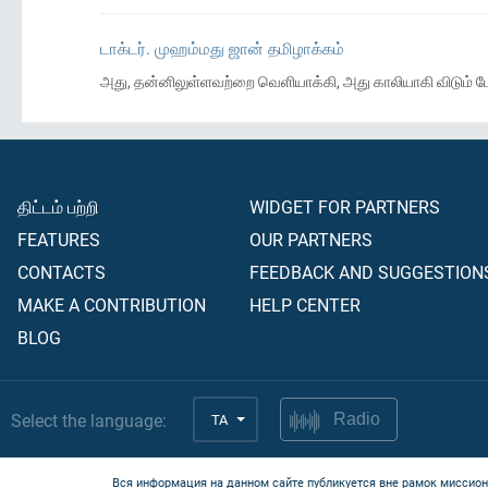
டாக்டர். முஹம்மது ஜான் தமிழாக்கம்
அது, தன்னிலுள்ளவற்றை வெளியாக்கி, அது காலியாகி விடும் ப
திட்டம் பற்றி
WIDGET FOR PARTNERS
FEATURES
OUR PARTNERS
CONTACTS
FEEDBACK AND SUGGESTION
MAKE A CONTRIBUTION
HELP CENTER
BLOG
Select the language:
TA
Radio
Вся информация на данном сайте публикуется вне рамок миссион