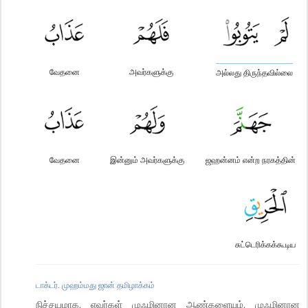
வேதனை
அவர்களுக்கு
அல்லது திருந்தவில்லை
வேதனை
இன்னும் அவர்களுக்கு
ஜஹன்னம் என்ற நரகத்தின்
சுட்டெரிக்கக்கூடிய
டாக்டர். முஹம்மது ஜான் தமிழாக்கம்
நிச்சயமாக, எவர்கள் முஃமினான ஆண்களையும், முஃமினான