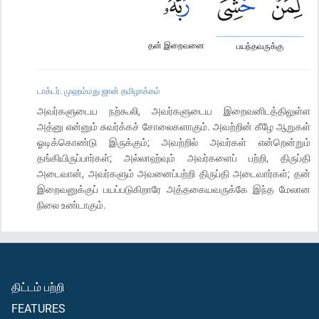
தன் இறைவனை
பயந்தவருக்கு
டாக்டர். முஹம்மது ஜான் தமிழாக்கம்
அவர்களுடைய நற்கூலி, அவர்களுடைய இறைவனிடத்திலுள்ள
அத்னு என்னும் சுவர்க்கச் சோலைகளாகும். அவற்றின் கீழே ஆறுகள்
ஓடிக்கொண்டு இருக்கும்; அவற்றில் அவர்கள் என்றென்றும்
தங்கியிருப்பார்கள்; அல்லாஹ்வும் அவர்களைப் பற்றி, திருப்தி
அடைவான், அவர்களும் அவனைப்பற்றி திருப்தி அடைவார்கள்; தன்
இறைவனுக்குப் பயப்படுகிறாரே அத்தகையவருக்கே இந்த மேலான
நிலை உண்டாகும்.
திட்டம் பற்றி
FEATURES