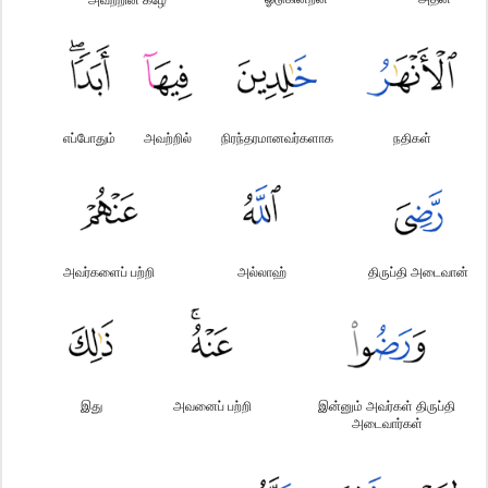
எப்போதும்
அவற்றில்
நிரந்தரமானவர்களாக
நதிகள்
அவர்களைப் பற்றி
அல்லாஹ்
திருப்தி அடைவான்
இது
அவனைப் பற்றி
இன்னும் அவர்கள் திருப்தி
அடைவார்கள்