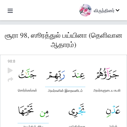
விருந்தினர்
சூரா 98, ஸூரத்துல் பய்யினா (தெளிவான
ஆதாரம்)
98
:
8
சொர்க்கங்கள்
அவர்களுடைய கூலி
அவர்களின் இறைவனிடம்
ஓடுகின்றன
அத்ன்
அவற்றின் கீழே