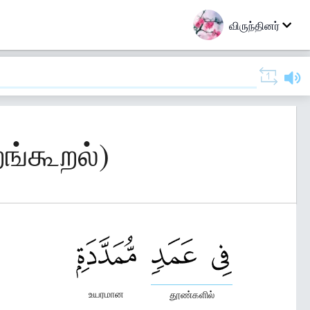
விருந்தினர்
ங்கூறல்)
உயரமான
தூண்களில்