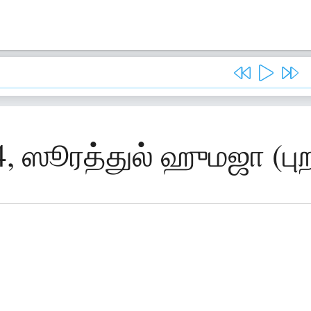
4, ஸூரத்துல் ஹுமஜா (புற