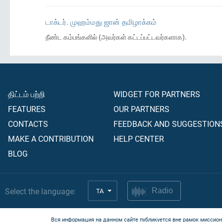
டாக்டர். முஹம்மது ஜான் தமிழாக்கம்
நீண்ட கம்பங்களில் (அவர்கள் கட்டப்பட்டவர்களாக).
திட்டம் பற்றி
WIDGET FOR PARTNERS
FEATURES
OUR PARTNERS
CONTACTS
FEEDBACK AND SUGGESTION
MAKE A CONTRIBUTION
HELP CENTER
BLOG
Select the language:
TA
Radio
Вся информация на данном сайте публикуется вне рамок миссион