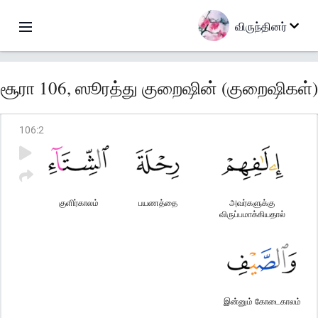
விருந்தினர்
சூரா 106, ஸூரத்து குறைஷின் (குறைஷிகள்)
106
:
2
குளிர்காலம்
பயணத்தை
அவர்களுக்கு
விருப்பமாக்கியதால்
இன்னும் கோடைகாலம்