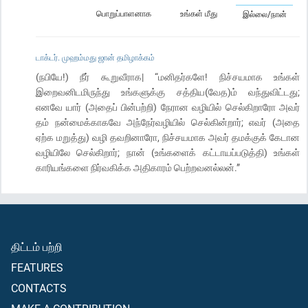
பொறுப்பாளனாக
உங்கள் மீது
இல்லை/நான்
டாக்டர். முஹம்மது ஜான் தமிழாக்கம்
(நபியே!) நீர் கூறுவீராக| “மனிதர்களே! நிச்சயமாக உங்கள்
இறைவனிடமிருந்து உங்களுக்கு சத்திய(வேத)ம் வந்துவிட்டது;
எனவே யார் (அதைப் பின்பற்றி) நேரான வழியில் செல்கிறாரோ அவர்
தம் நன்மைக்காகவே அந்நேர்வழியில் செல்கின்றார்; எவர் (அதை
ஏற்க மறுத்து) வழி தவறினாரோ, நிச்சயமாக அவர் தமக்குக் கேடான
வழியிலே செல்கிறார்; நான் (உங்களைக் கட்டாயப்படுத்தி) உங்கள்
காரியங்களை நிர்வகிக்க அதிகாரம் பெற்றவனல்லன்.”
திட்டம் பற்றி
FEATURES
CONTACTS