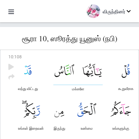
விருந்தினர்
சூரா 10, ஸூரத்து யூனுஸ் (நபி)
10
:
108
வந்து விட்டது
கூறுவீராக
மக்களே
உங்கள் இறைவன்
இருந்து
உண்மை
உங்களுக்கு