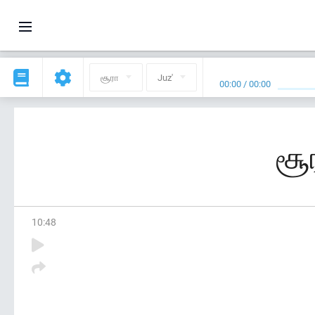
சூரா
Juz'
00:00
/
00:00
சூ
10
:
48