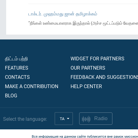
டாக்டர். முஹம்மது ஜான் தமிழாக்கம்
“நீங்கள் உண்மையாளராக இருந்தால் (அச்ச மூட்டப்படும் வேதனை ப
திட்டம் பற்றி
WIDGET FOR PARTNERS
FEATURES
OUR PARTNERS
CONTACTS
FEEDBACK AND SUGGESTION
MAKE A CONTRIBUTION
HELP CENTER
BLOG
Select the language:
TA
Radio
Вся информация на данном сайте публикуется вне рамок миссион