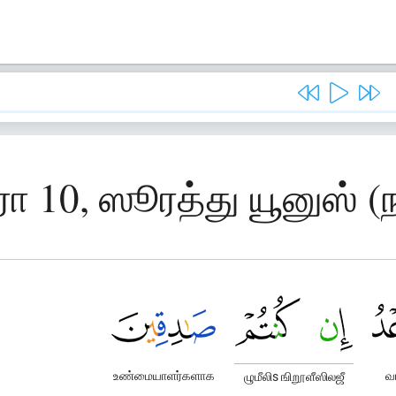
ரா 10, ஸூரத்து யூனுஸ் (ந
உண்மையாளர்களாக
வ
ழுமீலிs ஙிறூளீஸிலஜீ