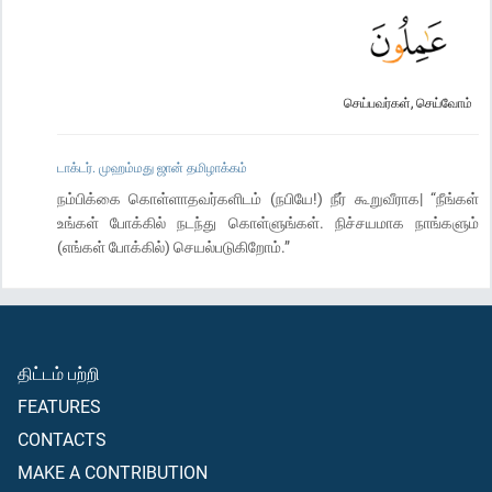
செய்பவர்கள், செய்வோம்
டாக்டர். முஹம்மது ஜான் தமிழாக்கம்
நம்பிக்கை கொள்ளாதவர்களிடம் (நபியே!) நீர் கூறுவீராக| “நீங்கள்
உங்கள் போக்கில் நடந்து கொள்ளுங்கள். நிச்சயமாக நாங்களும்
(எங்கள் போக்கில்) செயல்படுகிறோம்.”
திட்டம் பற்றி
FEATURES
CONTACTS
MAKE A CONTRIBUTION