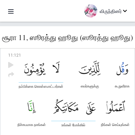
விருந்தினர்
சூரா 11, ஸூரத்து ஹூது (ஸூரத்து ஹூது)
11
:
121
எவர்களுக்கு
கூறுவீராக
நம்பிக்கை கொள்ளமாட்டார்கள்
நிச்சயமாக நாங்கள்
நீங்கள் செய்யுங்கள்
உங்கள் போக்கில்